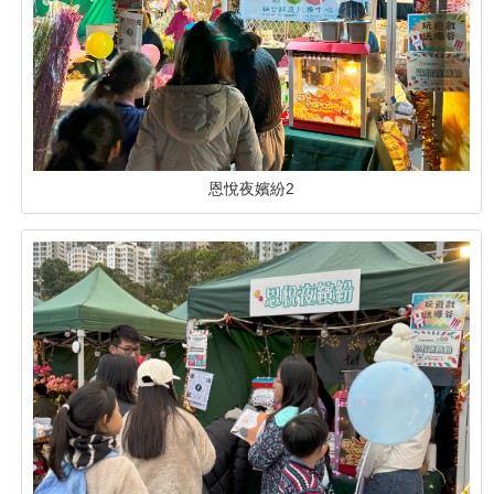
恩悅夜嬪紛2