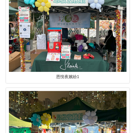
恩悅夜嬪紛1