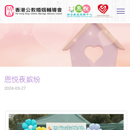
Skip
to
Sw
main
M
content
恩悦夜嫔纷
2024-03-27