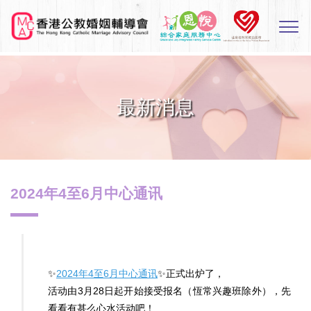
Skip
to
Sw
main
M
content
最新消息
2024年4至6月中心通讯
✨
2024年4至6月中心通讯
✨正式出炉了，
活动由3月28日起开始接受报名（恆常兴趣班除外），先
看看有甚么心水活动吧！