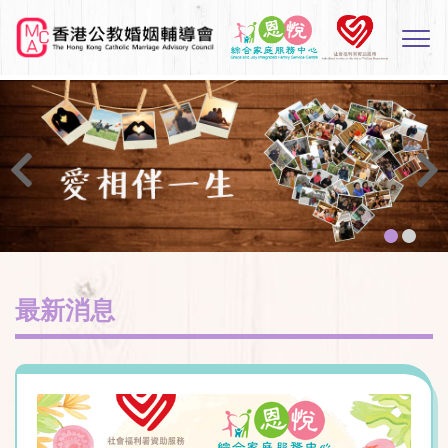
Skip
to
Sw
main
M
content
最新消息