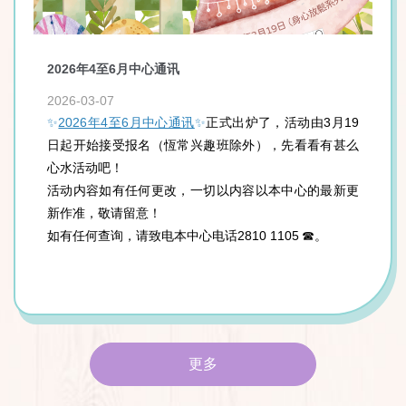
2026年4至6月中心通讯
2
2026-03-07
20
19
✨
2026年4至6月中心通讯
✨
正式出炉了，活动由3月19
✨
甚么
日起开始接受报名（恆常兴趣班除外），先看看有甚么
日
心水活动吧！
心
新更
活动内容如有任何更改，一切以内容以本中心的最新更
活
新作准，敬请留意！
新
如有任何查询，请致电本中心电话2810 1105 ☎。
如
更多