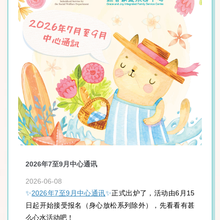
2026年7至9月中心通讯
2
2026-06-08
20
15
✨
2026年7至9月中心通讯
✨
正式出炉了，活动由6月15
✨
有甚
日起开始接受报名（身心放松系列除外），先看看有甚
日
么心水活动吧！
么