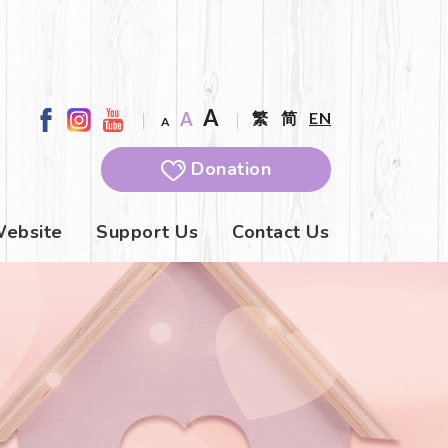
A
A
繁
简
EN
A
Donation
Website
Support Us
Contact Us